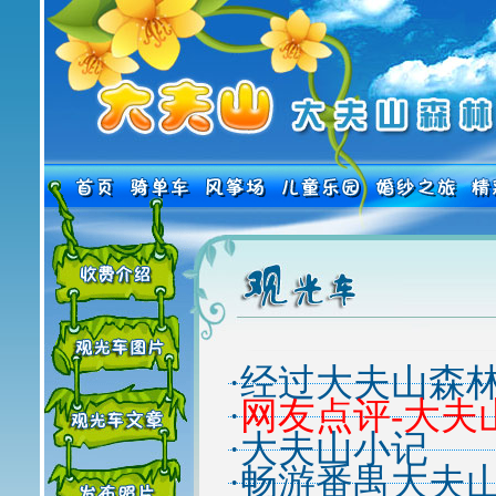
·
经过大夫山森
·
网友点评-大夫
·
大夫山小记
·
畅游番禺大夫