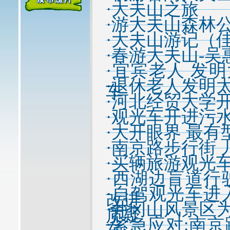
·
大夫山之旅
·
游大夫山森林
·
大夫山游记（佳
·
春游大夫山-吴
·
宜宾老人 发
·
退休老人发明
车
·
河北经贸大学
·
观光车开进污
·
大开眼界 最有
·
南京路步行街 
·
买辆旅游观光
·
西湖边盲道行
·
自驾观光车进
改进
·
井冈山风景区
质疑
·
紧急应对:南京