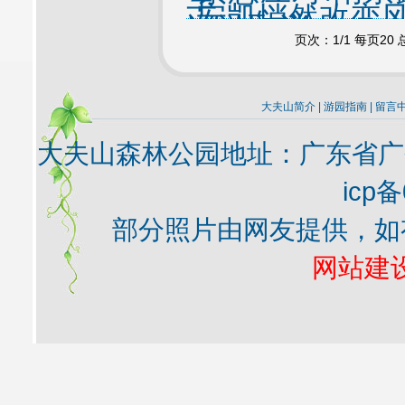
车
·
安凯悄然改变
巡游取消
页次：1/1 每页2
大夫山简介
|
游园指南
|
留言
大夫山森林公园地址：广东省广
icp备
部分照片由网友提供，如
网站建