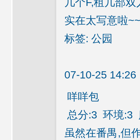
几个F,租几部双人
实在太写意啦~~~
标签: 公园
07-10-25 14:
咩咩包
总分:3 环境:3 
虽然在番禺,但