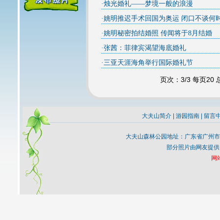
·
烛光婚礼――梦境一般的浪漫
·
姚明推迟手术回国为奥运 闭口不谈何
·
姚明秘密拍结婚照 传闻将于8月结婚
·
张茜：菲律宾渴望海底婚礼
·
三亚天涯海角举行国际婚礼节
页次：3/3 每页20
大夫山简介
|
游园指南
|
留言
大夫山森林公园地址：广东省广州市
部分照片由网友提供
网