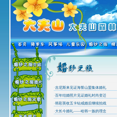
·
吉尼斯来见证海誓山盟集体婚礼
·
百年结婚照片见证婚礼时尚变迁
·
韩彩英收五卡钻戒婚后继续拍戏
·
大长今婚礼――哈韩一族的理念