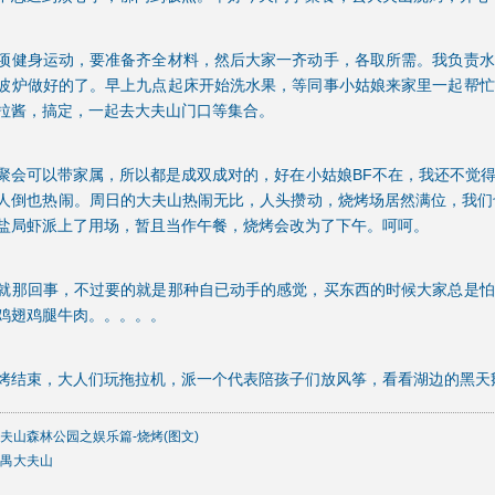
项健身运动，要准备齐全材料，然后大家一齐动手，各取所需。我负责水
波炉做好的了。早上九点起床开始洗水果，等同事小姑娘来家里一起帮忙
拉酱，搞定，一起去大夫山门口等集合。
聚会可以带家属，所以都是成双成对的，好在小姑娘BF不在，我还不觉
人倒也热闹。周日的大夫山热闹无比，人头攒动，烧烤场居然满位，我们
盐局虾派上了用场，暂且当作午餐，烧烤会改为了下午。呵呵。
就那回事，不过要的就是那种自已动手的感觉，买东西的时候大家总是怕
鸡翅鸡腿牛肉。。。。。
烤结束，大人们玩拖拉机，派一个代表陪孩子们放风筝，看看湖边的黑天
夫山森林公园之娱乐篇-烧烤(图文)
禺大夫山