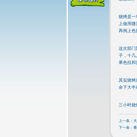
烧烤是一
上做用微
再倒上色
这次部门
子，十几
果色拉和
其实烧烤
余下大半
三小时烧
上一条：
大
下一条：
番