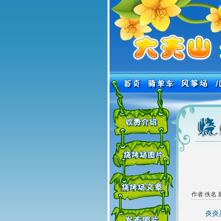
作者:佚名 
炎炎夏季