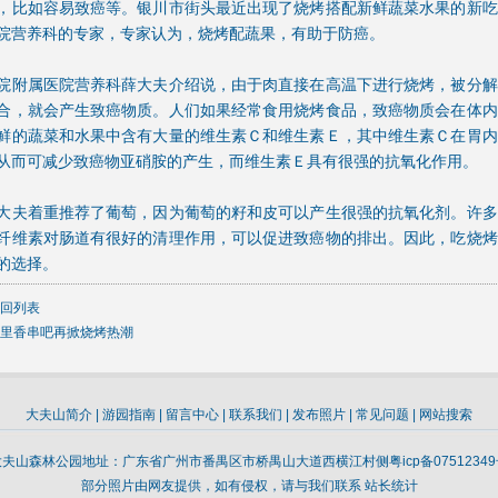
，比如容易致癌等。银川市街头最近出现了烧烤搭配新鲜蔬菜水果的新吃
院营养科的专家，专家认为，烧烤配
蔬果
，有助于防癌。
院附属医院营养科薛大夫介绍说，由于肉直接在高温下进行烧烤，被分解
合，就会产生致癌物质。人们如果经常食用烧烤食品，致癌物质会在体内
鲜的蔬菜和水果中含有大量的维生素Ｃ和维生素Ｅ，其中维生素Ｃ在胃内
从而可减少致癌物亚硝胺的产生，而维生素Ｅ具有很强的抗氧化作用。
大夫着重推荐了葡萄，因为葡萄的籽和皮可以产生很强的抗氧化剂。许多
纤维素对肠道有很好的清理作用，可以促进致癌物的排出。因此，吃烧烤
的选择。
回列表
里香串吧再掀烧烤热潮
大夫山简介
|
游园指南
|
留言中心
|
联系我们
|
发布照片
|
常见问题
|
网站搜索
大夫山森林公园地址：广东省广州市番禺区市桥禺山大道西横江村侧
粤icp备0751234
部分照片由网友提供，如有侵权，请与我们联系
站长统计