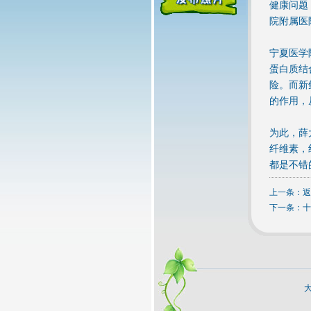
健康问题
院附属医
宁夏医学
蛋白质结
险。而新
的作用，
为此，薛
纤维素，
都是不错
上一条：
返
下一条：
十